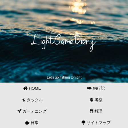
Let's go fishing tonight
HOME
釣行記
タックル
考察
ガーデニング
料理
日常
サイトマップ