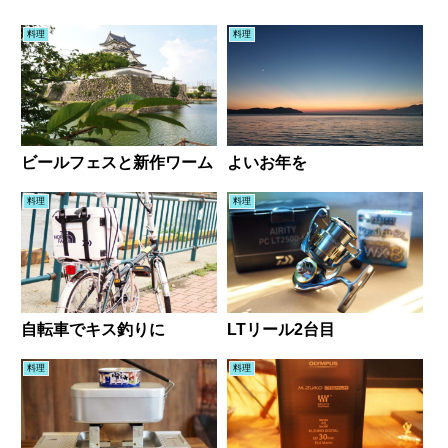
料理
料理
ビールフェスと新作ワーム
よいお年を
料理
料理
自転車でキス釣りに
LTリール2台目
料理
料理