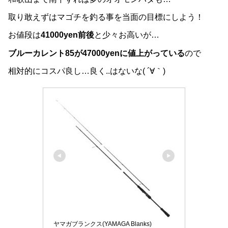
取り敢えずはマゴチを釣る事を当面の目標にしよう！
お値段は
41000yen前後
と少々お高いが…
ブルーカレント85が47000yenに値上がっている
ので
相対的にコスパ良し…良く..はないな( ´∀｀)
ヤマガブランクス(YAMAGA Blanks)