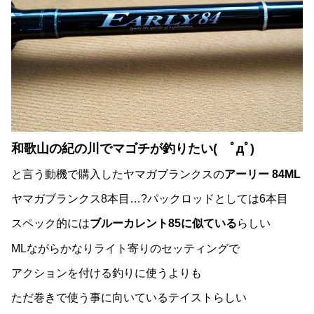
和歌山の紀の川でマゴチが釣りたい( ﾟдﾟ)
と言う動機で購入したヤマガブランクスの
アーリー 84ML
ヤマガブランクス8本目…?パックロッドとしては6本目
スペック的には
ブルーカレント85に似ている
らしい
MLながらかなりライト寄りのセッティングで
アクションを付ける釣りに使うよりも
ただ巻きで使う事に向いているテイストらしい