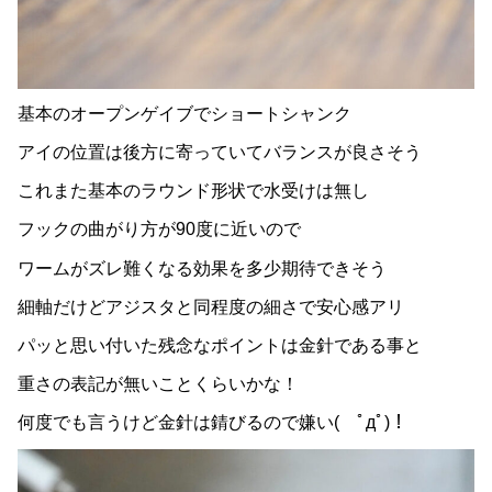
基本のオープンゲイブでショートシャンク
アイの位置は後方に寄っていてバランスが良さそう
これまた基本のラウンド形状で水受けは無し
フックの曲がり方が90度に近いので
ワームがズレ難くなる効果を多少期待できそう
細軸だけどアジスタと同程度の細さで安心感アリ
パッと思い付いた残念なポイントは金針である事と
重さの表記が無いことくらいかな！
何度でも言うけど金針は錆びるので嫌い( ﾟдﾟ)！