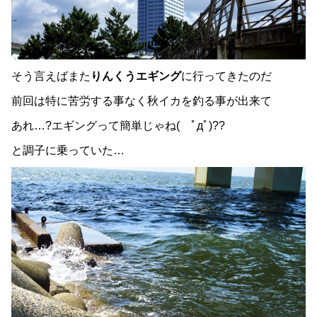
そう言えばまた
りんくうエギング
に行ってきたのだ
前回は特に苦労する事なく秋イカを釣る事が出来て
あれ…?エギングって簡単じゃね( ﾟдﾟ)??
と調子に乗っていた…