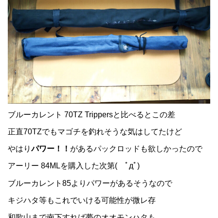
ブルーカレント 70TZ Trippersと比べるとこの差
正直70TZでもマゴチを釣れそうな気はしてたけど
やはり
パワー！！
があるパックロッドも欲しかったので
アーリー 84MLを購入した次第( ﾟдﾟ)
ブルーカレント85よりパワーがあるそうなので
キジハタ等もこれでいける可能性が微レ存
和歌山まで南下すれば夢のオオモンハタも…