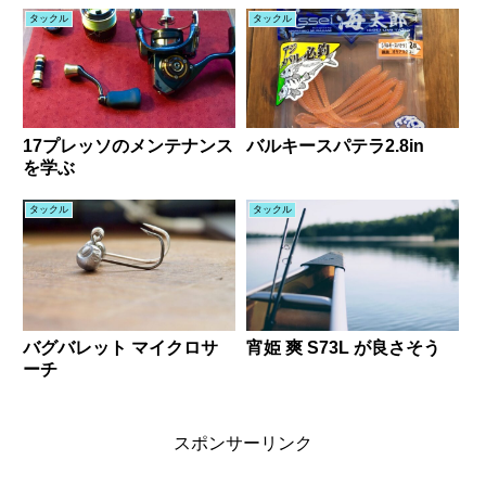
タックル
タックル
17プレッソのメンテナンス
バルキースパテラ2.8in
を学ぶ
タックル
タックル
バグバレット マイクロサ
宵姫 爽 S73L が良さそう
ーチ
スポンサーリンク