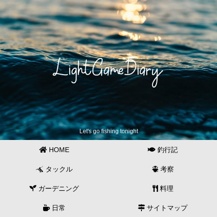
Let's go fishing tonight
HOME
釣行記
タックル
考察
ガーデニング
料理
日常
サイトマップ