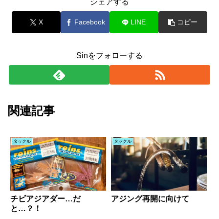
シェアする
X
Facebook
LINE
コピー
Sinをフォローする
関連記事
タックル
タックル
チビアジアダー…だ
アジング再開に向けて
と…？！