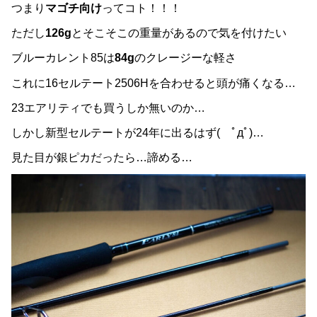
つまり
マゴチ向け
ってコト！！！
ただし
126g
とそこそこの重量があるので気を付けたい
ブルーカレント85は
84g
のクレージーな軽さ
これに16セルテート2506Hを合わせると頭が痛くなる…
23エアリティでも買うしか無いのか…
しかし新型セルテートが24年に出るはず( ﾟдﾟ)…
見た目が銀ピカだったら…諦める…