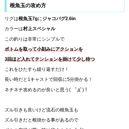
根魚玉の攻め方
リグは
根魚玉7g
に
ジャコバグ2.6in
カラーは
村上スペシャル
この釣りは非常にシンプルで
ボトムを取って小刻みにアクションを
3回ほど入れてテンションを掛けて少し待つ
これをひたすら繰り返すだけ！
長い時だと1キャストで回収に5分掛かる！
ネチネチ攻めるのが良いと思う( ﾟдﾟ)！
ズル引きも良いけど流石の根魚玉も
ズル引きだと根掛かる事があるので