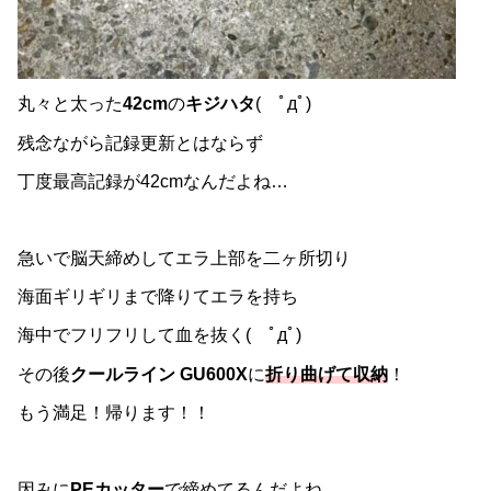
丸々と太った
42cm
の
キジハタ
( ﾟдﾟ)
残念ながら記録更新とはならず
丁度最高記録が42cmなんだよね…
急いで脳天締めしてエラ上部を二ヶ所切り
海面ギリギリまで降りてエラを持ち
海中でフリフリして血を抜く( ﾟдﾟ)
その後
クールライン GU600X
に
折り曲げて収納
！
もう満足！帰ります！！
因みに
PEカッター
で締めてるんだよね…