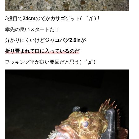
3投目で
24cm
の
でかカサゴ
ゲット( ﾟдﾟ)！
幸先の良いスタートだ！
分かりにくいけど
ジャコバグ2.6in
が
折り畳まれて口に入っているのだ
フッキング率が良い要因だと思う( ﾟдﾟ)