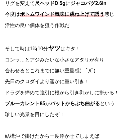
リグを変えて
尺ヘッドD 5g
に
ジャコバグ2.6in
今度は
ボトムワインド気味に跳ね上げて誘う
感じ
活性の良い個体を狙う作戦だ
ヤツ
そして時は1時10分
はキタ！
コンッ…とアジみたいな小さなアタリが有り
合わせるとこれまでに無い重量感( ﾟдﾟ)
先日のクロダイより遥かに重い引き！
ドラグを締めて強引に根から引き剥がしに掛かる！
ブルーカレント85
が
バットからぶち曲がる
という
珍しい光景を目にしたぞ！
結構沖で掛けたから一度浮かせてしまえば