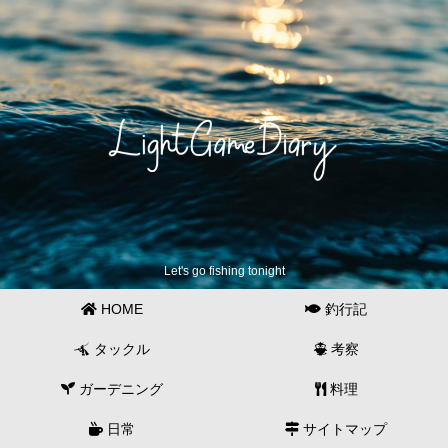
Let's go fishing tonight
HOME
釣行記
タックル
考察
ガーデニング
料理
日常
サイトマップ