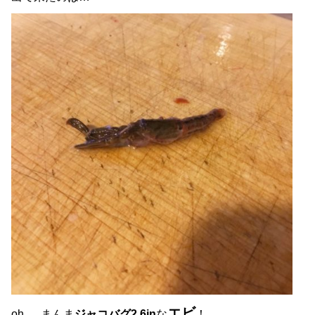
エビ
oh…..まんま
ジャコバグ2.6in
な
！