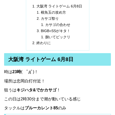
大阪湾 ライトゲーム 6月8日
根魚玉の攻め方
カサゴ祭り
カサゴの合わせ
BIGB○SSがキタ！
捌いてビックリ
終わりに
大阪湾 ライトゲーム 6月8日
時は
23時
( ﾟдﾟ)！
場所は忠岡白灯付近！
狙うは
キジハタ&でかカサゴ
！
この日は2時30分まで潮が動いている感じ
タックルは
ブルーカレント85
のみ