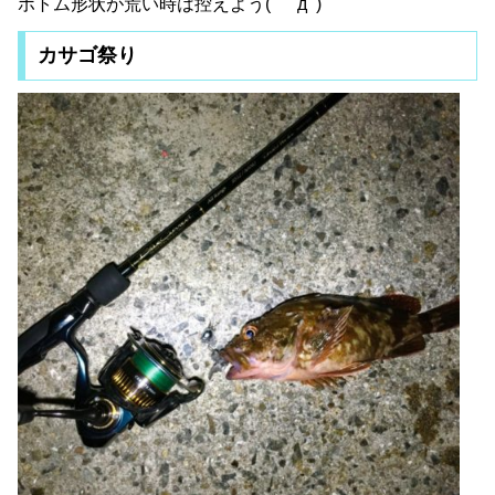
ボトム形状が荒い時は控えよう( ﾟдﾟ)
カサゴ祭り