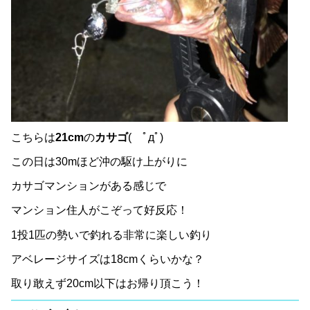
こちらは
21cm
の
カサゴ
( ﾟдﾟ)
この日は30mほど沖の駆け上がりに
カサゴマンションがある感じで
マンション住人がこぞって好反応！
1投1匹の勢いで釣れる非常に楽しい釣り
アベレージサイズは18cmくらいかな？
取り敢えず20cm以下はお帰り頂こう！