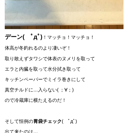
デーン( ﾟдﾟ)
！マッチョ！マッチョ！
体高が冬釣れるのより凄いぞ！
取り敢えずタワシで体表のヌメリを取って
エラと内臓を取って水分拭き取って
キッチンペーパーでミイラ巻きにして
真空チルドに…入らない( ；∀；)
ので冷蔵庫に横たえるのだ！
そして恒例の
胃袋チェック
( ﾟдﾟ)
出て来たのは…