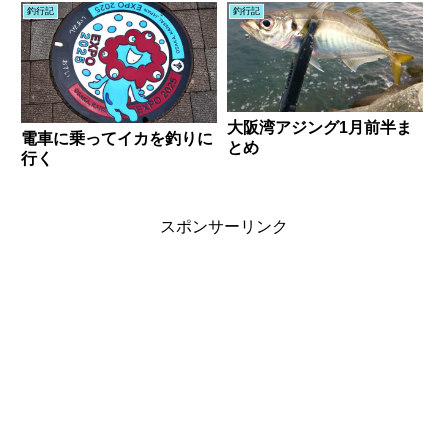
釣行記
釣行記
大阪湾アジング1月前半ま
電車に乗ってイカを釣りに
とめ
行く
スポンサーリンク