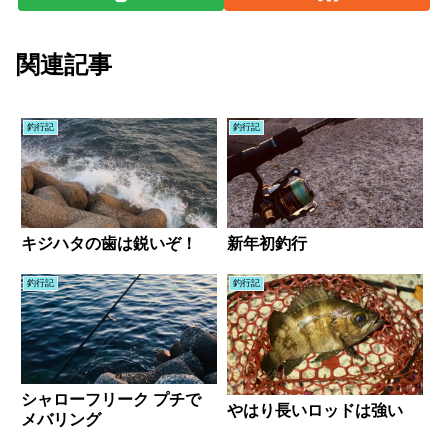
関連記事
釣行記
釣行記
キジハタの歯は鋭いぞ！
新年初釣行
釣行記
釣行記
シャローフリーク プチで
やはり長いロッドは強い
メバリング