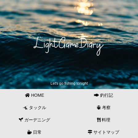
Let's go fishing tonight
HOME
釣行記
タックル
考察
ガーデニング
料理
日常
サイトマップ