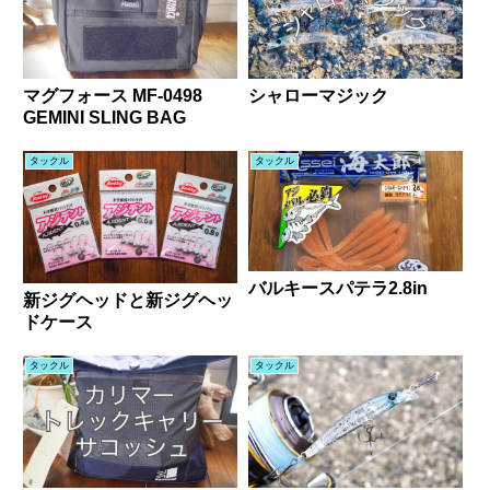
マグフォース MF-0498
シャローマジック
GEMINI SLING BAG
タックル
タックル
バルキースパテラ2.8in
新ジグヘッドと新ジグヘッ
ドケース
タックル
タックル