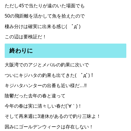
ただし45で当たりが遠のいた場面でも
50の飛距離を活かして魚を拾えたので
棲み分けは確実に出来る感じ( ﾟдﾟ)
この辺は要検証だ！
終わりに
大阪湾でのアジとメバルの釣果に次いで
ついにキジハタの釣果も出てきた( ﾟдﾟ)！
キジハタハンターの出番も近い様だ…!!
陰鬱だった去年の春と違って
今年の春は実に清々しい春だ(´∀｀)！
そして再来週に3連休があるので釣り三昧よ！
因みにゴールデンウィークは存在しない！