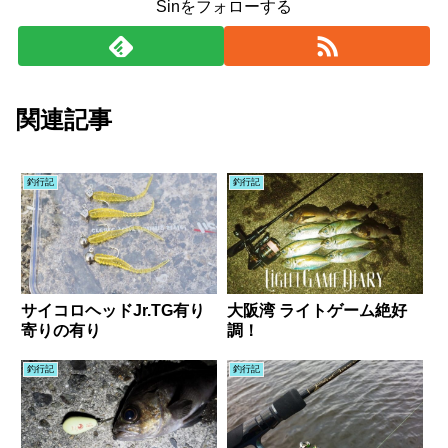
Sinをフォローする
関連記事
釣行記
釣行記
サイコロヘッドJr.TG有り
大阪湾 ライトゲーム絶好
寄りの有り
調！
釣行記
釣行記