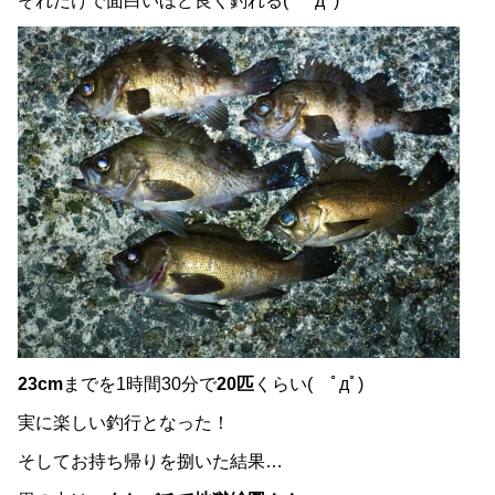
それだけで面白いほど良く釣れる( ﾟдﾟ)
23cm
までを1時間30分で
20匹
くらい( ﾟдﾟ)
実に楽しい釣行となった！
そしてお持ち帰りを捌いた結果…