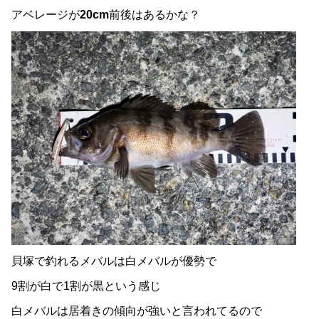
アベレージが
20cm
前後はあるかな？
貝塚で釣れるメバルは白メバルが優勢で
9割が白で1割が黒という感じ
白メバルは居着きの傾向が強いと言われてるので