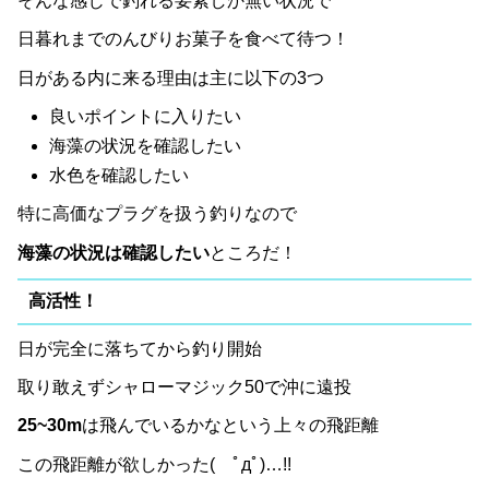
そんな感じで釣れる要素しか無い状況で
日暮れまでのんびりお菓子を食べて待つ！
日がある内に来る理由は主に以下の3つ
良いポイントに入りたい
海藻の状況を確認したい
水色を確認したい
特に高価なプラグを扱う釣りなので
海藻の状況は確認したい
ところだ！
高活性！
日が完全に落ちてから釣り開始
取り敢えずシャローマジック50で沖に遠投
25~30m
は飛んでいるかなという上々の飛距離
この飛距離が欲しかった( ﾟдﾟ)…!!