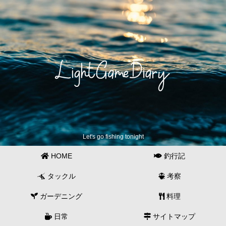
Let's go fishing tonight
HOME
釣行記
タックル
考察
ガーデニング
料理
日常
サイトマップ