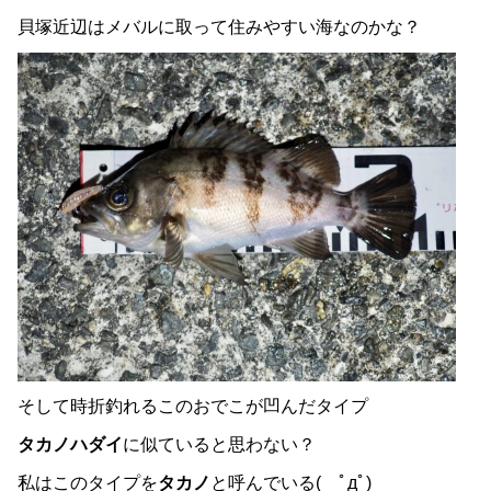
貝塚近辺はメバルに取って住みやすい海なのかな？
そして時折釣れるこのおでこが凹んだタイプ
タカノハダイ
に似ていると思わない？
私はこのタイプを
タカノ
と呼んでいる( ﾟдﾟ)