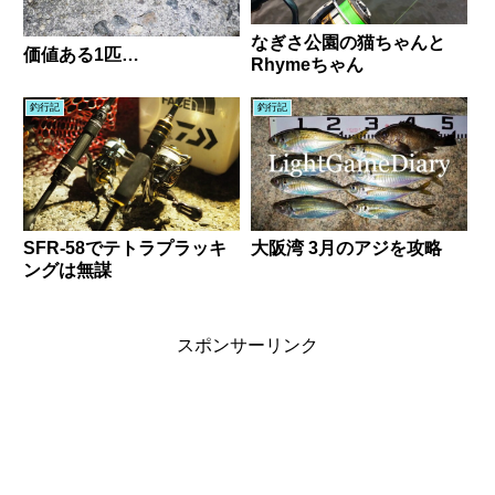
なぎさ公園の猫ちゃんと
価値ある1匹…
Rhymeちゃん
釣行記
釣行記
SFR-58でテトラプラッキ
大阪湾 3月のアジを攻略
ングは無謀
スポンサーリンク