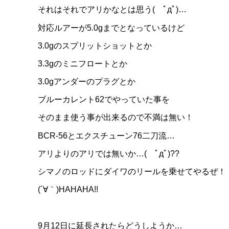
それはそれでアリかなとは思う( ﾟдﾟ)…
対応ルアーが5.0gまでとなっているけど
3.0gのスプリットショットとか
3.3gのミニフロートとか
3.0gアンダーのプラグとか
ブルーカレント62でやっていた事を
そのまま使う事が出来るので不満は無い！
BCR-56とエクスチューン76二刀流…
アリよりのアリでは無いか…( ﾟдﾟ)??
シマノのロッドにダイワのリールを乗せてやるぜ！
(´∀｀)HAHAHA!!
9月12日に延長されたらどうしようか…