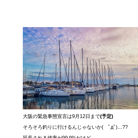
大阪の緊急事態宣言は9月12日まで
(予定)
そろそろ釣りに行けるんじゃないか( ﾟдﾟ)…??
延長される確率が99.9%だけど…