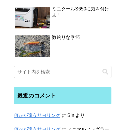
ミニクールS650に気を付け
よ！
数釣りな季節
最近のコメント
何かが違うサヨリング
に
Sin
より
何かが違うサヨリング
に
ミニマルアングラー