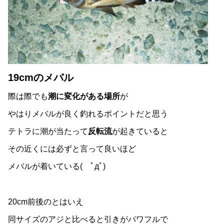
19cmのメバル
際は際でも
潮に変化がある場所
が
やはりメバルが良く釣れるポイントだと思う
テトラに潮が当たって
反転流
が起きていると
その近くには必ずと言って良いほど
メバルが着いている( ﾟдﾟ)
20cm前後のとはいえ
同サイズのアジと比べると引きがパワフルで