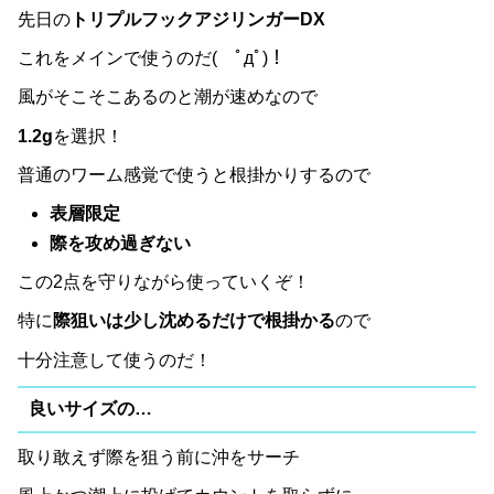
先日の
トリプルフックアジリンガーDX
これをメインで使うのだ( ﾟдﾟ)！
風がそこそこあるのと潮が速めなので
1.2g
を選択！
普通のワーム感覚で使うと根掛かりするので
表層限定
際を攻め過ぎない
この2点を守りながら使っていくぞ！
特に
際狙いは少し沈めるだけで根掛かる
ので
十分注意して使うのだ！
良いサイズの…
取り敢えず際を狙う前に沖をサーチ