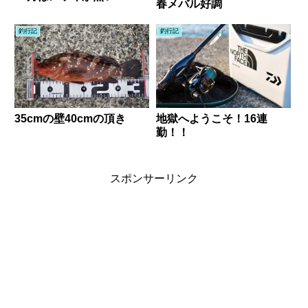
春メバル好調
釣行記
釣行記
35cmの壁40cmの頂き
地獄へようこそ！16連
勤！！
スポンサーリンク