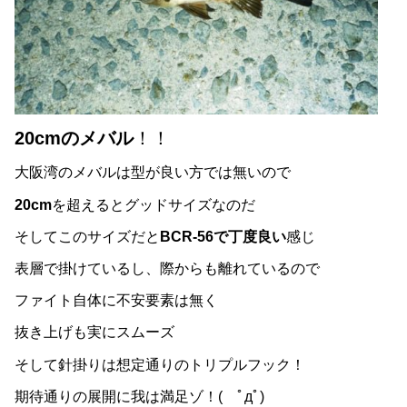
20cmのメバル
！！
大阪湾のメバルは型が良い方では無いので
20cm
を超えるとグッドサイズなのだ
そしてこのサイズだと
BCR-56で丁度良い
感じ
表層で掛けているし、際からも離れているので
ファイト自体に不安要素は無く
抜き上げも実にスムーズ
そして針掛りは想定通りのトリプルフック！
期待通りの展開に我は満足ゾ！( ﾟдﾟ)