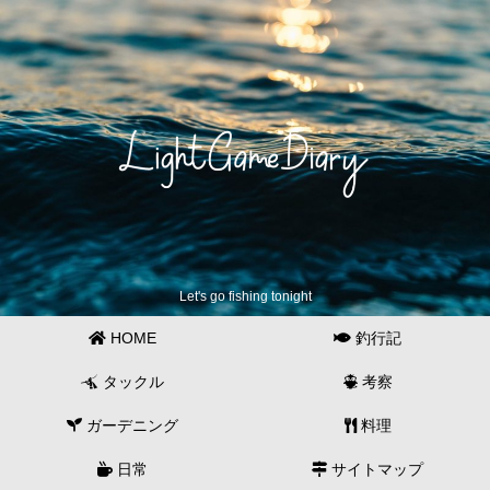
Let's go fishing tonight
HOME
釣行記
タックル
考察
ガーデニング
料理
日常
サイトマップ