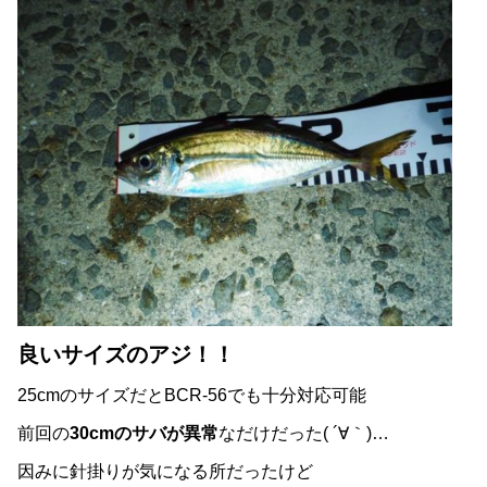
良いサイズのアジ！！
25cmのサイズだとBCR-56でも十分対応可能
前回の
30cmのサバが異常
なだけだった( ´∀｀)…
因みに針掛りが気になる所だったけど