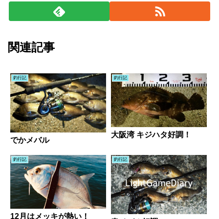
関連記事
釣行記
釣行記
大阪湾 キジハタ好調！
でかメバル
釣行記
釣行記
12月はメッキが熱い！