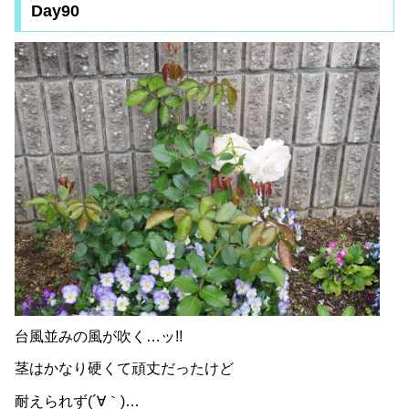
Day90
台風並みの風が吹く…ッ!!
茎はかなり硬くて頑丈だったけど
耐えられず(´∀｀)…