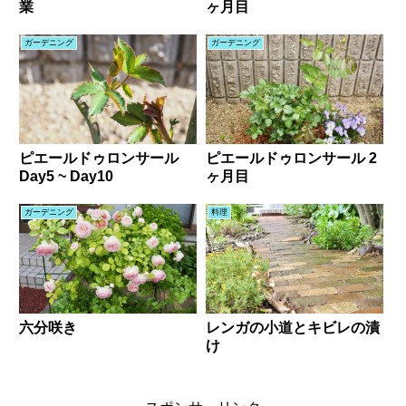
業
ヶ月目
ガーデニング
ガーデニング
ピエールドゥロンサール
ピエールドゥロンサール 2
Day5 ~ Day10
ヶ月目
ガーデニング
料理
六分咲き
レンガの小道とキビレの漬
け