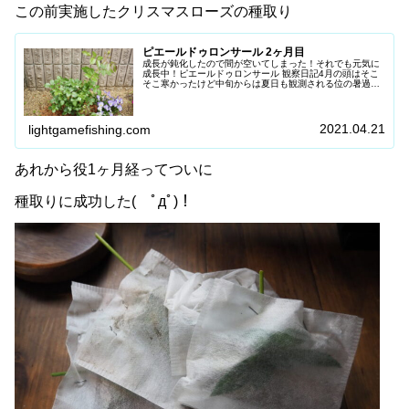
この前実施したクリスマスローズの種取り
ピエールドゥロンサール 2ヶ月目
成長が鈍化したので間が空いてしまった！それでも元気に
成長中！ピエールドゥロンサール 観察日記4月の頭はそこ
そこ寒かったけど中旬からは夏日も観測される位の暑過ぎ
る4月に( ﾟдﾟ)...ピエール君もその影響を受けたのか4月の
頭には成長が鈍化4...
2021.04.21
lightgamefishing.com
あれから役1ヶ月経ってついに
種取りに成功した( ﾟдﾟ)！