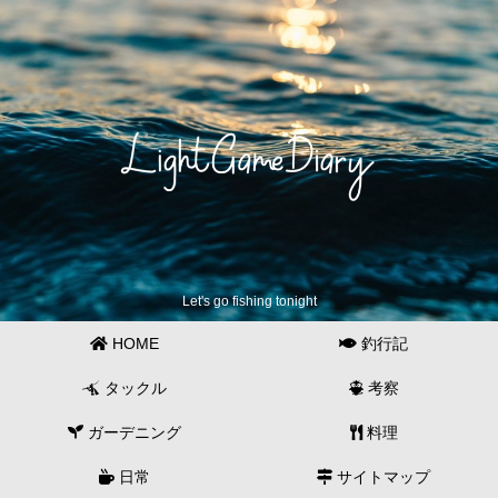
Let's go fishing tonight
HOME
釣行記
タックル
考察
ガーデニング
料理
日常
サイトマップ