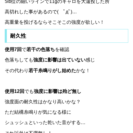
5lb位の細いラインで11gのキャロを大遠投した所
高切れした事があるので( ﾟдﾟ)…
高重量を投げるならそこそこの強度が欲しい！
耐久性
使用7回
で
若干の色落ち
を確認
色落ちしても
強度に影響は出ていない
感じ
その代わり
若干糸鳴りがし始めた
かな！
使用12回
でも
強度に影響は殆ど無し
強度面の耐久性はかなり高いかな？
ただ結構糸鳴りが気になる様に
シュッシュといった乾いた音がする…