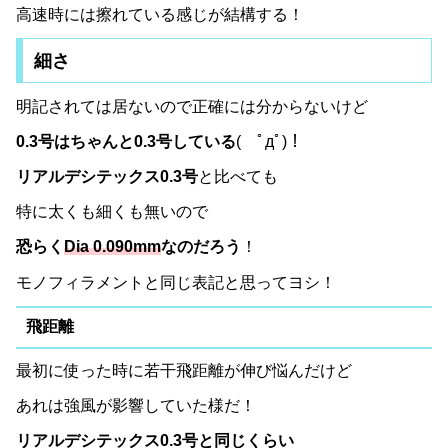
高速時には擦れている感じが結構する！
細さ
明記されては居ないので正確には分からないけど
0.3号はちゃんと0.3号している
( ﾟдﾟ)！
リアルデシテックス0.3号
と比べても
特に太くも細くも無いので
恐らく
Dia 0.090mm
なのだろう
！
モノフィラメントと同じ表記と思ってヨシ！
飛距離
最初に使った時に若干飛距離が伸び悩んだけど
あれは強風が影響していた様だ！
リアルデシテックス0.3号と同じくらい