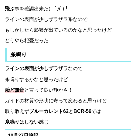
飛ぶ
事を確認出来た( ﾟдﾟ)！
ラインの表面が少しザラザラ系なので
もしかしたら影響が出ているのかなと思ったけど
どうやら杞憂だった！
糸鳴り
ラインの表面が少しザラザラ
なので
糸鳴りするかなと思ったけど
殆ど無音
と言って良い静かさ！
ガイドの材質や形状に寄って変わると思うけど
取り敢えず
ブルーカレント62
と
BCR-56
では
糸鳴りはしない
感じ！
10月27日追記