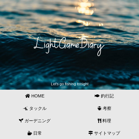
Let's go fishing tonight
HOME
釣行記
タックル
考察
ガーデニング
料理
日常
サイトマップ