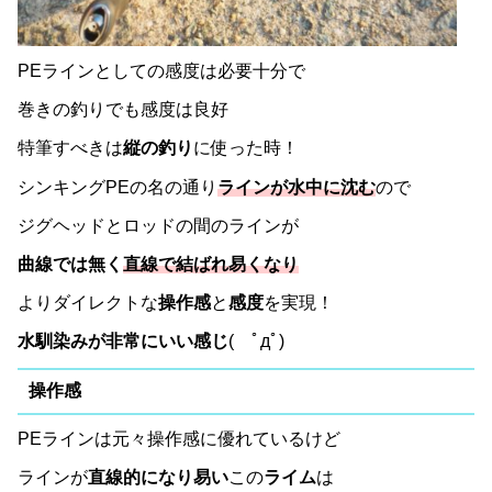
PEラインとしての感度は必要十分で
巻きの釣りでも感度は良好
特筆すべきは
縦の釣り
に使った時！
シンキングPEの名の通り
ラインが水中に沈む
ので
ジグヘッドとロッドの間のラインが
曲線では無く
直線で結ばれ易くなり
よりダイレクトな
操作感
と
感度
を実現！
水馴染みが非常にいい感じ
( ﾟдﾟ)
操作感
PEラインは元々操作感に優れているけど
ラインが
直線的になり易い
この
ライム
は