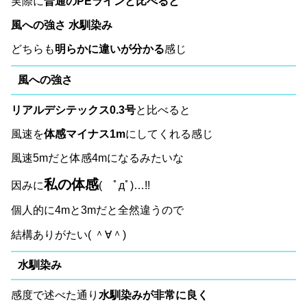
実際に
普通のPEラインと比べると
風への強さ 水馴染み
どちらも
明らかに違いが分かる
感じ
風への強さ
リアルデシテックス0.3号
と比べると
風速を
体感マイナス1m
にしてくれる感じ
風速5mだと体感4mになるみたいな
私の体感
因みに
( ﾟдﾟ)…!!
個人的に4mと3mだと全然違うので
結構ありがたい( ＾∀＾)
水馴染み
感度で述べた通り
水馴染みが非常に良く