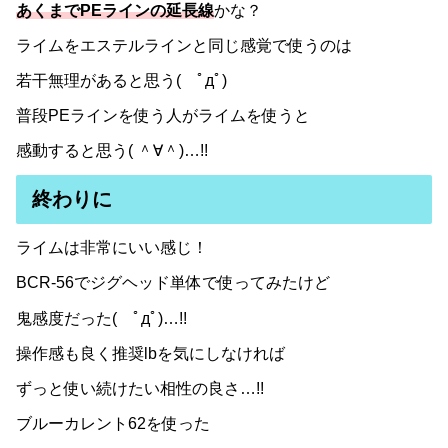
あくまでPEラインの延長線
かな？
ライムをエステルラインと同じ感覚で使うのは
若干無理があると思う( ﾟдﾟ)
普段PEラインを使う人がライムを使うと
感動すると思う( ＾∀＾)…!!
終わりに
ライムは非常にいい感じ！
BCR-56でジグヘッド単体で使ってみたけど
鬼感度だった( ﾟдﾟ)…!!
操作感も良く推奨lbを気にしなければ
ずっと使い続けたい相性の良さ…!!
ブルーカレント62を使った