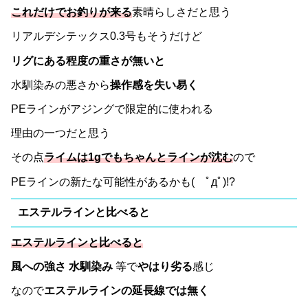
これだけでお釣りが来る
素晴らしさだと思う
リアルデシテックス0.3号もそうだけど
リグにある程度の重さが無いと
水馴染みの悪さから
操作感を失い易く
PEラインがアジングで限定的に使われる
理由の一つだと思う
その点
ライムは1gでもちゃんとラインが沈む
ので
PEラインの新たな可能性があるかも( ﾟдﾟ)!?
エステルラインと比べると
エステルラインと比べると
風への強さ 水馴染み
等で
やはり劣る
感じ
なので
エステルラインの延長線では無く