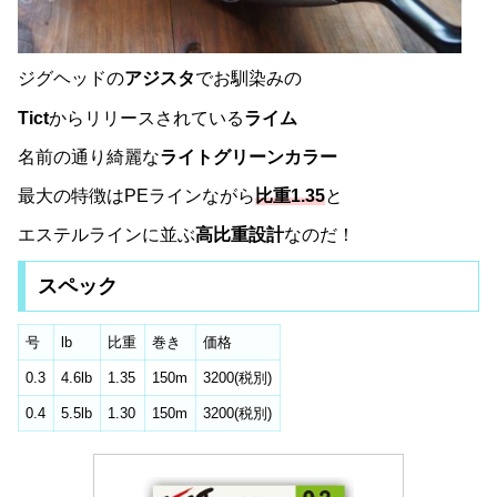
ジグヘッドの
アジスタ
でお馴染みの
Tict
からリリースされている
ライム
名前の通り綺麗な
ライトグリーンカラー
最大の特徴はPEラインながら
比重1.35
と
エステルラインに並ぶ
高比重設計
なのだ！
スペック
号
lb
比重
巻き
価格
0.3
4.6lb
1.35
150m
3200(税別)
0.4
5.5lb
1.30
150m
3200(税別)