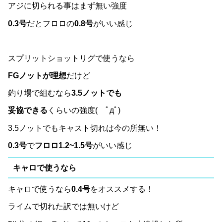
アジに切られる事はまず無い強度
0.3号
だとフロロの
0.8号
がいい感じ
スプリットショットリグで使うなら
FGノットが理想
だけど
釣り場で組むなら
3.5ノットでも
妥協できる
くらいの強度( ﾟдﾟ)
3.5ノットでもキャスト切れは今の所無い！
0.3号
で
フロロ1.2~1.5号
がいい感じ
キャロで使うなら
キャロで使うなら
0.4号
をオススメする！
ライムで切れた訳では無いけど