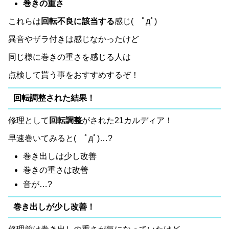
巻きの重さ
これらは
回転不良に該当する
感じ( ﾟдﾟ)
異音やザラ付きは感じなかったけど
同じ様に巻きの重さを感じる人は
点検して貰う事をおすすめするぞ！
回転調整された結果！
修理として
回転調整
がされた21カルディア！
早速巻いてみると( ﾟдﾟ)…?
巻き出しは少し改善
巻きの重さは改善
音が…?
巻き出しが少し改善！