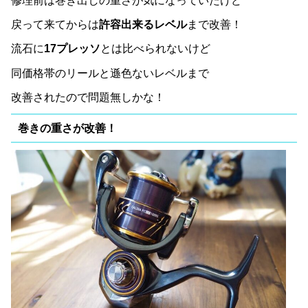
修理前は巻き出しの重さが気になっていたけど
戻って来てからは
許容出来るレベル
まで改善！
流石に
17プレッソ
とは比べられないけど
同価格帯のリールと遜色ないレベルまで
改善されたので問題無しかな！
巻きの重さが改善！