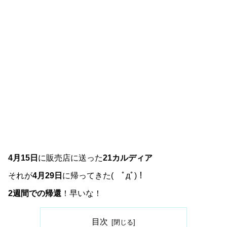
4月15日
に販売店に送った
21カルディア
それが
4月29日
に帰ってきた( ﾟдﾟ)！
2週間での帰還
！早いな！
目次