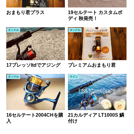
おまもり君プラス
19セルテート カスタムボ
ディ 秋発売！
タックル
タックル
17プレッソltdでアジング
プレミアムおまもり君
タックル
ライン
16セルテート2004CHを購
21カルディア LT1000S 鱗
入
付け