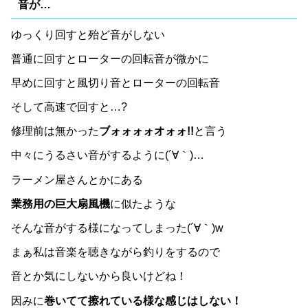
音が…
ゆっくり回すと殆ど音がしない
普通に回すとローターの回転音が微かに
早めに回すと風切り音とローターの回転音
そして高速で回すと…?
修理前は無かった
ブォォォォオォォ!!
と言う
中々にうるさい音がするように(´∀｀)…
ラーメン屋さんとかにある
業務用の巨大扇風機
に似たような
そんな音がする様になってしまった(´∀｀)w
まぁ私は音楽を聴きながら釣りをするので
音とか気にしないから良いけどね！
因みに
巻いてて擦れている様な感じはしない！