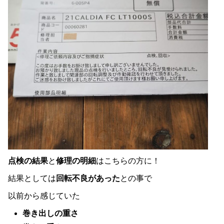
点検の結果
と
修理の明細
はこちらの方に！
結果としては
回転不良があった
との事で
以前から感じていた
巻き出しの重さ