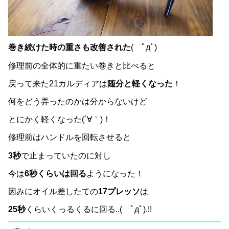
巻き続けた時の重さも改善された
( ﾟдﾟ)
修理前の全体的に重たい巻きと比べると
戻って来た21カルディアは
随分と軽くなった
！
何をどう弄ったのかは分からないけど
とにかく軽くなった(´∀｀)！
修理前はハンドルを回転させると
3秒
で止まっていたのに対し
今は
6秒くらいは回る
ようになった！
因みにオイル差したての
17プレッソ
は
25秒
くらいくっるくるに回る..( ﾟдﾟ).!!