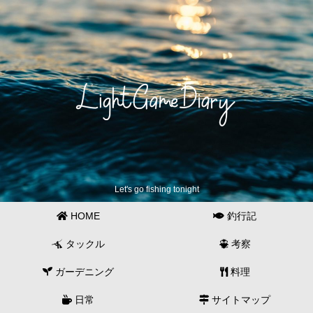
Let's go fishing tonight
HOME
釣行記
タックル
考察
ガーデニング
料理
日常
サイトマップ