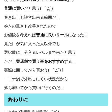
普通に買い
だと思う( ﾟдﾟ)
巻き出しも許容出来る範囲だし
巻きの重さも改善されたので
お値段を考えれば
普通に良いリール
になった！
見た目が気に入った人以外でも
選択肢に十分入るレベルまで来たと思う
ただし
実店舗で買う事をおすすめ
する！
実際に回してから買おう( ﾟдﾟ)！
コロナ渦で外出しにくい状況だから
落ち着いてから買いに行くのだ！
終わりに
まさかの2週間での帰還( ﾟдﾟ)