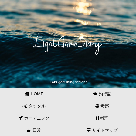
Let's go fishing tonight
HOME
釣行記
タックル
考察
ガーデニング
料理
日常
サイトマップ