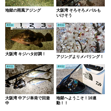
地獄の雨風アジング
大阪湾 そろそろメバルも
いけそう
釣行記
釣行記
大阪湾 キジハタ好調！
アジングよりメバリング！
釣行記
釣行記
大阪湾 中アジ単発で回遊
地獄へようこそ！16連
中
勤！！