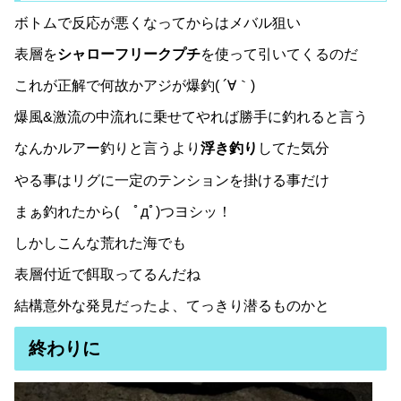
ボトムで反応が悪くなってからはメバル狙い
表層を
シャローフリークプチ
を使って引いてくるのだ
これが正解で何故かアジが爆釣( ´∀｀)
爆風&激流の中流れに乗せてやれば勝手に釣れると言う
なんかルアー釣りと言うより
浮き釣り
してた気分
やる事はリグに一定のテンションを掛ける事だけ
まぁ釣れたから( ﾟдﾟ)つヨシッ！
しかしこんな荒れた海でも
表層付近で餌取ってるんだね
結構意外な発見だったよ、てっきり潜るものかと
終わりに