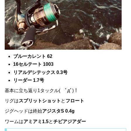
ブルーカレント 62
16セルテート 1003
リアルデシテックス 0.3号
リーダー 1.7号
基本に立ち返り1タックル( ﾟдﾟ)！
リグは
スプリットショット
と
フロート
ジグヘッドは終始
アジスタS 0.4g
ワームは
アミアミ1.5
と
チビアジアダー