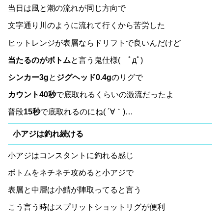
当日は風と潮の流れが同じ方向で
文字通り川のように流れて行くから苦労した
ヒットレンジが表層ならドリフトで良いんだけど
当たるのがボトム
と言う鬼仕様( ﾟдﾟ)
シンカー3g
と
ジグヘッド0.4g
のリグで
カウント40秒
で底取れるくらいの激流だったよ
普段
15秒
で底取れるのにね( ´∀｀)…
小アジは釣れ続ける
小アジはコンスタントに釣れる感じ
ボトムをネチネチ攻めると小アジで
表層と中層は小鯖が陣取ってると言う
こう言う時はスプリットショットリグが便利