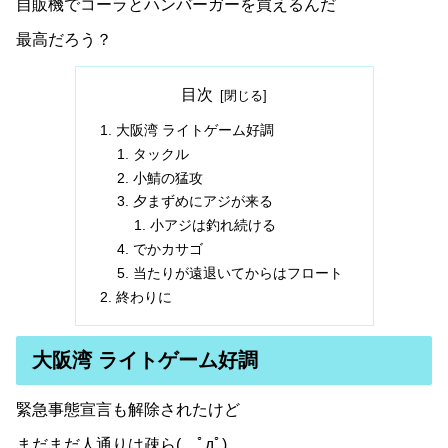
自販機でコーラとハンバーガーを買えるんだ
最高だろう？
目次
大阪湾 ライトゲーム好調
タックル
小鯖の猛攻
夕まずめにアジが来る
小アジは釣れ続ける
でかカサゴ
当たりが遠退いてからはフロート
終わりに
大阪湾 ライトゲーム好調
緊急事態宣言も解除されたけど
まだまだ人通りは疎ら( ﾟдﾟ)…