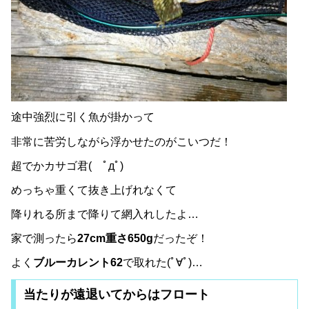
途中強烈に引く魚が掛かって
非常に苦労しながら浮かせたのがこいつだ！
超でかカサゴ君( ﾟдﾟ)
めっちゃ重くて抜き上げれなくて
降りれる所まで降りて網入れしたよ…
家で測ったら
27cm重さ650g
だったぞ！
よく
ブルーカレント62
で取れた(ﾟ∀ﾟ)…
当たりが遠退いてからはフロート