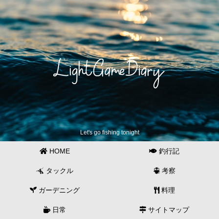
Let's go fishing tonight
HOME
釣行記
タックル
考察
ガーデニング
料理
日常
サイトマップ