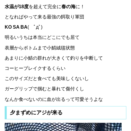
水温が18度
を超えて完全に
春の海
に！
となればやって来る最強の餌取り軍団
KO SA BA
( ﾟдﾟ)
明るいうちは本当にどこにでも居て
表層からボトムまで小鯖絨毯状態
あまりに小鯖の群れが大きくて釣りを中断して
コーヒーブレイクするくらい
このサイズだと食べても美味しくないし
ガーグリップで掴むと暴れて傷付くし
なんか食べないのに血が出るって可愛そうよな
夕まずめにアジが来る