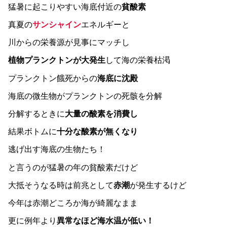
猛暑に起こりやすい海底付近の
貧酸素
真夏の
サンシャイン
エネルギーと
川からの栄養源が見事にマッチし
植物プランクトンが大発生
して海の栄養枯渇
プランクトン餓死からの
海底に沈殿
海底の微生物がプランクトンの死骸を分解
分解するときに
大量の酸素を消費し
結果ボトムに
十分な酸素が無くなり
逃げ出す海底の生物たち！
と言うのが猛暑の年の貧酸素だけど
大抵そうなる時は前兆として
赤潮
が発生するけど
今年は赤潮どころか海が綺麗なまま
更に例年より
異常なほど海水温が低い！