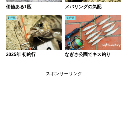
価値ある1匹…
メバリングの気配
釣行記
釣行記
2025年 初釣行
なぎさ公園でキス釣り
スポンサーリンク