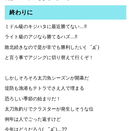
終わりに
ミドル級のキジハタに最近勝てない…!!
ライト級のアジなら勝てるハズ…!!
敗北続きなので是が非でも勝利したい( ﾟдﾟ)
と言う事でアジングに切り替えて行くぞ！
しかしそろそろ太刀魚シーズンが開幕だ
堤防も漁港もテトラでさえ人で埋まる
恐ろしい季節の始まりだ！
太刀魚釣りでクラスターが発生しそうな位
例年は人でごった返すけど
今年はどうだろう( ﾟдﾟ)…??