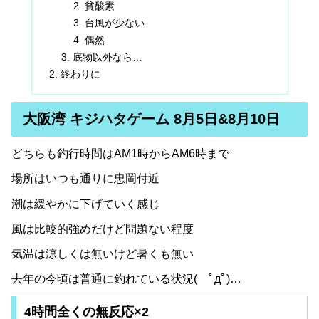
貧酸素
台風が少ない
偶然
底物以外なら…
終わりに
大阪湾 キジハタゲーム 8月5日&8月10日
どちらも釣行時間はAM1時からAM6時まで
場所はいつも通りに忠岡付近
潮は緩やかに下げていく感じ
風は比較的強めだけど問題ない程度
気温は涼しくは無いけど暑くも無い
去年の今頃は普通に釣れている状況( ﾟдﾟ)…
4時間全くの無反応×2