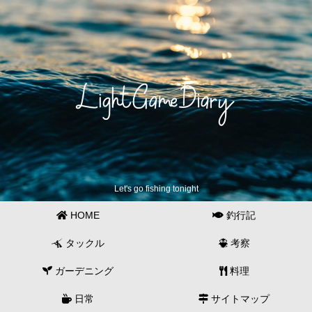
Let's go fishing tonight
HOME
釣行記
タックル
考察
ガーデニング
料理
日常
サイトマップ