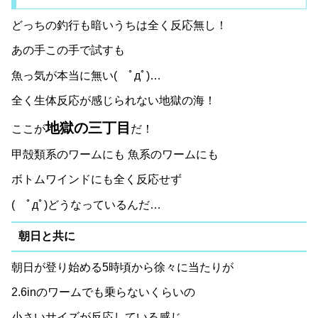
どっちの釣行も暗いうちは全く反応無し！
あの手この手で試すも
魚っ気が本当に無い( ﾟдﾟ)…
全く生体反応が感じられない地獄の海！
地獄の三丁目
ここが
だ！
甲殻類系のワームにも 魚系のワームにも
ボトムワインドにも全く反応せず
( ﾟдﾟ)どうなっているんだ…
朝日と共に
朝日が登り始める5時頃から徐々に当たりが
2.6inのワームでも乗らないくらいの
小さいサイズが反応している感じ