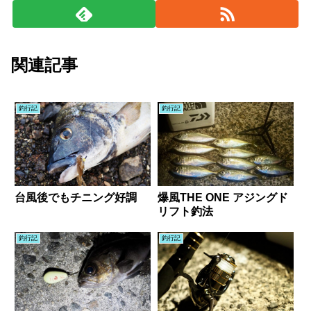
関連記事
釣行記
釣行記
台風後でもチニング好調
爆風THE ONE アジングド
リフト釣法
釣行記
釣行記