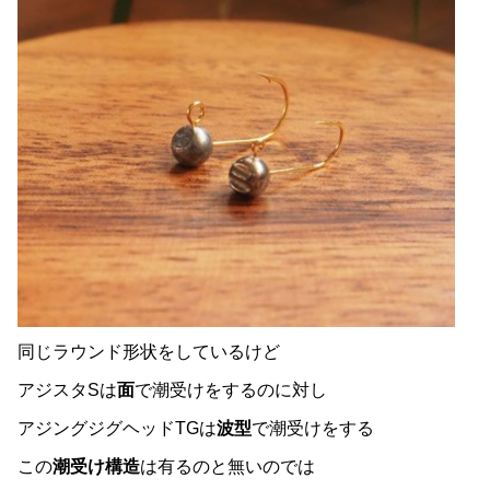
同じラウンド形状をしているけど
アジスタSは
面
で潮受けをするのに対し
アジングジグヘッドTGは
波型
で潮受けをする
この
潮受け構造
は有るのと無いのでは