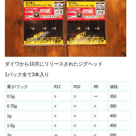
ダイワから10月にリリースされたジグヘッド
1パック全て3本入り
重さ/フック
#12
#10
#8
値段
0.5g
○
○
ー
350
0.75g
○
○
○
380
1g
○
○
○
400
1.5g
○
○
○
450
2g
ー
○
○
500