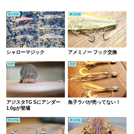
タックル
タックル
シャローマジック
アメミノー フック交換
リグ
リグ
アジスタTG Sにアンダー
魚子ラバが売ってない！
1.0gが登場
タックル
タックル