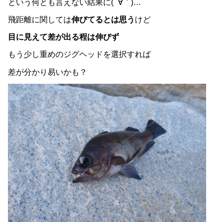
という何とも言えない結果に( ´∀｀)…
飛距離に関しては
伸びてるとは思う
けど
目に見えて差が出る程は伸びず
もう少し重めのジグヘッドを選択すれば
差が分かり易いかも？