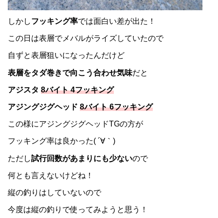
しかし
フッキング率
では面白い差が出た！
この日は表層でメバルがライズしていたので
自ずと表層狙いになったんだけど
表層をタダ巻きで向こう合わせ気味
だと
アジスタ
8バイト 4フッキング
アジングジグヘッド
8バイト
6フッキング
この様にアジングジグヘッドTGの方が
フッキング率は良かった( ´∀｀)
ただし
試行回数があまりにも少ない
ので
何とも言えないけどね！
縦の釣りはしていないので
今度は縦の釣りで使ってみようと思う！