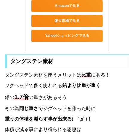
Amazonで見る
楽天市場で見る
Yahoo!ショッピングで見る
タングステン素材
タングステン素材を使うメリットは
比重
にある！
ジグヘッドで多く使われる
鉛より比重が重く
1.7倍
鉛の
の重さがあるそう
その為
同じ重さ
でジグヘッドを作った時に
重りの体積を減らす事が出来る
( ﾟдﾟ)！
体積が減る事により得られる恩恵は