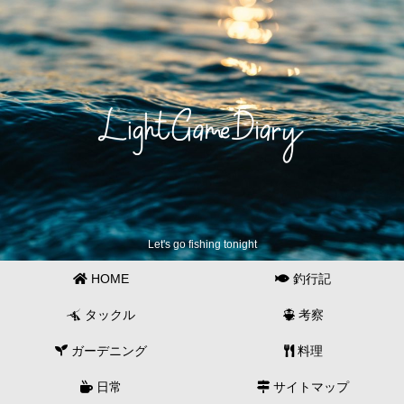
Let's go fishing tonight
HOME
釣行記
タックル
考察
ガーデニング
料理
日常
サイトマップ