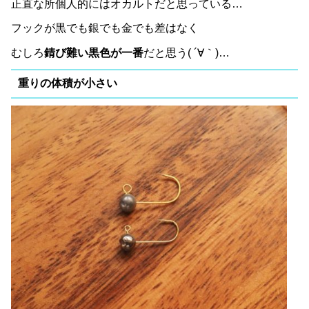
正直な所個人的にはオカルトだと思っている…
フックが黒でも銀でも金でも差はなく
むしろ
錆び難い黒色が一番
だと思う( ´∀｀)…
重りの体積が小さい