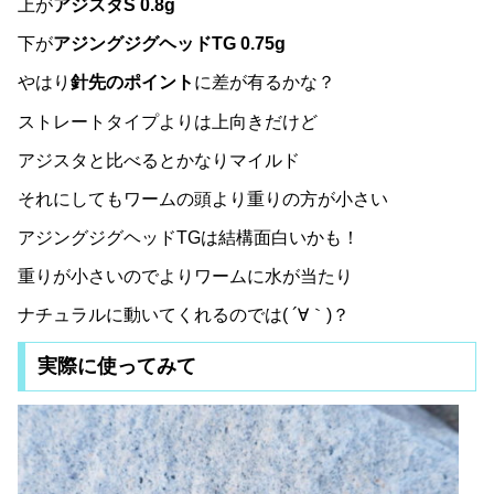
上が
アジスタS 0.8g
下が
アジングジグヘッドTG 0.75g
やはり
針先のポイント
に差が有るかな？
ストレートタイプよりは上向きだけど
アジスタと比べるとかなりマイルド
それにしてもワームの頭より重りの方が小さい
アジングジグヘッドTGは結構面白いかも！
重りが小さいのでよりワームに水が当たり
ナチュラルに動いてくれるのでは( ´∀｀)？
実際に使ってみて