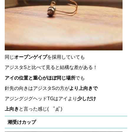
同じ
オープンゲイプ
を採用していても
アジスタSと比べて見ると結構な差がある！
アイの位置と重心がほぼ同じ場所
でも
針先の向きはアジスタSの方が
より上向きで
アジングジグヘッドTGはアイより
少しだけ
上向き
と言った感じ( ﾟдﾟ)
潮受けカップ