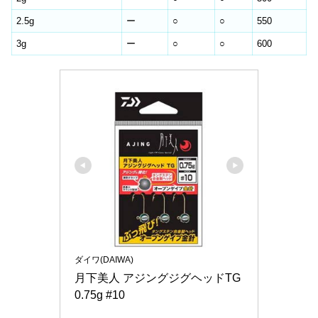
2.5g
ー
○
○
550
3g
ー
○
○
600
ダイワ(DAIWA)
月下美人 アジングジグヘッドTG 
0.75g #10