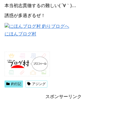
本当初志貫徹するの難しい( ´∀｀)…
誘惑が多過ぎるぜ！
にほんブログ村
釣行記
アジング
スポンサーリンク