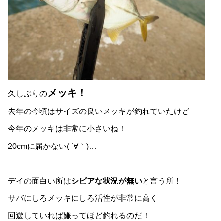
メッキ！
久しぶりの
去年の今頃はサイズの良いメッキが釣れていたけど
今年のメッキは非常に小さいね！
20cmに届かない( ´∀｀)…
デイの面白い所は
シビアな状況が無い
と言う所！
サバにしろメッキにしろ活性が非常に高く
回遊していれば嫌ってほど釣れるのだ！