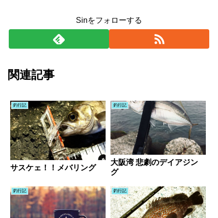
Sinをフォローする
関連記事
釣行記
釣行記
大阪湾 悲劇のデイアジン
サスケェ！！メバリング
グ
釣行記
釣行記