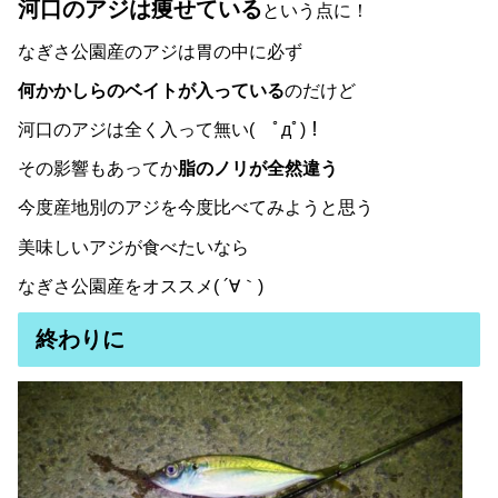
河口のアジは痩せている
という点に！
なぎさ公園産のアジは胃の中に必ず
何かかしらのベイトが入っている
のだけど
河口のアジは全く入って無い( ﾟдﾟ)！
その影響もあってか
脂のノリが全然違う
今度産地別のアジを今度比べてみようと思う
美味しいアジが食べたいなら
なぎさ公園産をオススメ( ´∀｀)
終わりに