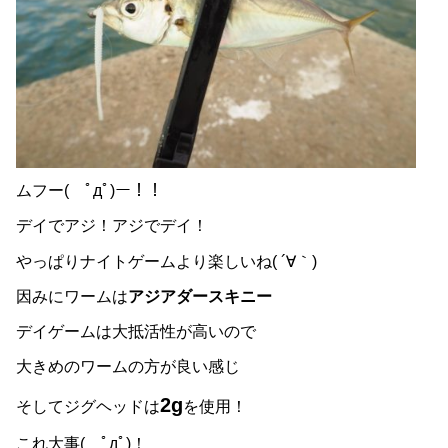
ムフー( ﾟдﾟ)ー！！
デイでアジ！アジでデイ！
やっぱりナイトゲームより楽しいね( ´∀｀)
因みにワームは
アジアダースキニー
デイゲームは大抵活性が高いので
大きめのワームの方が良い感じ
2g
そしてジグヘッドは
を使用！
これ大事( ﾟдﾟ)！