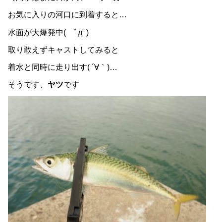
お気に入りの河口に到着すると…
水面が大爆発中( ﾟдﾟ)
取り敢えずキャストしてみると
着水と同時に走り出す( ´∀｀)…
そうです、
ヤツ
です