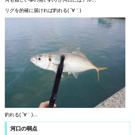
リグを的確に届ければ釣れる( ´∀｀)
釣れる( ´∀｀)…
河口の弱点