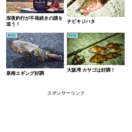
深夜釣行が不発続きの謎を
チビキジハタ
追う！
釣行記
釣行記
大阪湾 カサゴは好調！
泉南エギング好調
スポンサーリンク