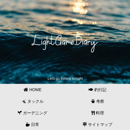
Let's go fishing tonight
HOME
釣行記
タックル
考察
ガーデニング
料理
日常
サイトマップ