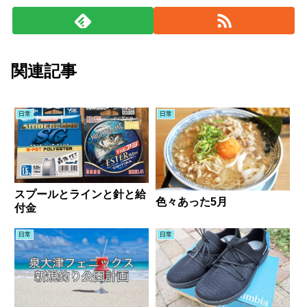
関連記事
日常
日常
スプールとラインと針と給
色々あった5月
付金
日常
日常