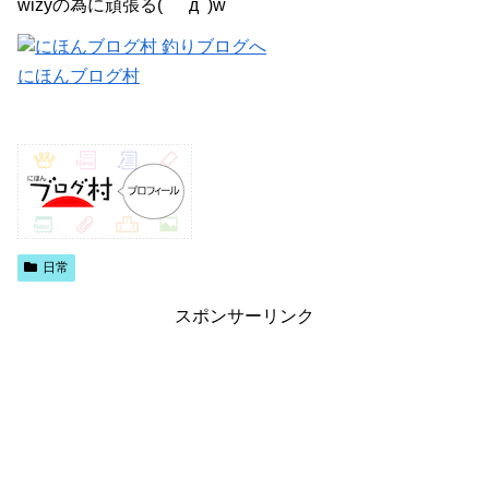
wizyの為に頑張る( ﾟдﾟ)w
にほんブログ村
日常
スポンサーリンク