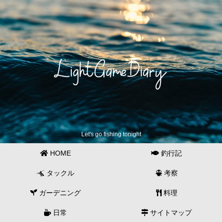
Let's go fishing tonight
HOME
釣行記
タックル
考察
ガーデニング
料理
日常
サイトマップ