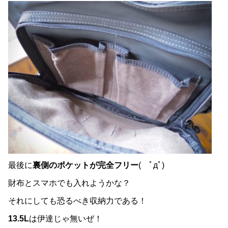
最後に
裏側のポケットが完全フリー
( ﾟдﾟ)
財布とスマホでも入れようかな？
それにしても恐るべき収納力である！
13.5L
は伊達じゃ無いぜ！