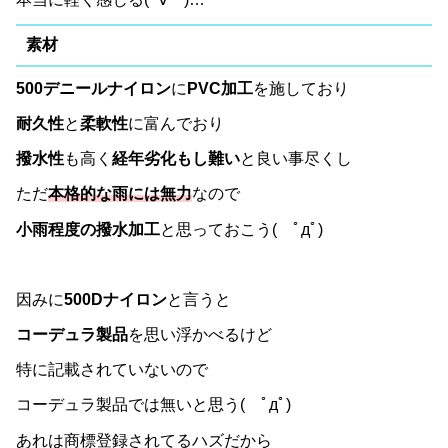
素材
500デニールナイロン
に
PVC加工
を施しており
耐久性
と
柔軟性
に富んでおり
撥水性
も高く
経年劣化もし難い
と良い事尽くし
ただ
本格的な雨には無力
なので
小雨程度の撥水加工
と思っておこう( ﾟдﾟ)
因みに
500Dナイロン
と言うと
コーデュラ製品
を思い浮かべるけど
特に記載されていないので
コーデュラ製品では無いと思う( ﾟдﾟ)
あれは商標登録されてるハズだから