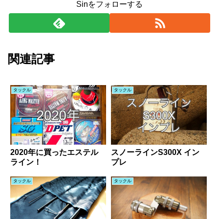
Sinをフォローする
関連記事
タックル
タックル
2020年に買ったエステル
スノーラインS300X イン
ライン！
プレ
タックル
タックル