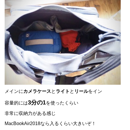
メインに
カメラケース
と
ライト
と
リール
をイン
3分の1
容量的には
を使ったくらい
非常に収納力がある感じ
MacBookAir2018なら入るくらい大きいぞ！