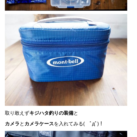
取り敢えず
キジハタ釣りの装備
と
カメラ
と
カメラケース
を入れてみる( ﾟдﾟ)！