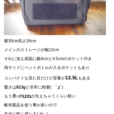
横30cm高さ26cm
メインのストレージが幅12cm
それに加え両面に幅4cmと4.5cmのポケット付き
両サイドにペットボトルが入るポケットもあり
13.5L
コンパクトな見た目だけど容量が
もある
重さは
613g
と非常に軽量( ﾟдﾟ)
もう
天○のはね
が生えちゃうくらい軽い
帆布製品を使う事が多いので
本当に軽く感じる( ´∀｀)…