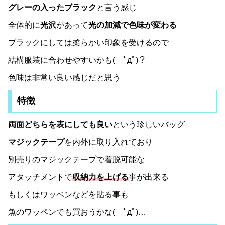
グレーの入ったブラック
と言う感じ
全体的に
光沢
があって
光の加減で色味が変わる
ブラックにしては柔らかい印象を受けるので
結構服装に合わせやすいかも( ﾟдﾟ)？
色味は非常い良い感じだと思う
特徴
両面どちらを表にしても良い
という珍しいバッグ
マジックテープ
を内外に取り入れており
別売りのマジックテープで着脱可能な
アタッチメントで
収納力を上げる
事が出来る
もしくはワッペンなどを貼る事も
魚のワッペンでも買おうかな( ﾟдﾟ)…