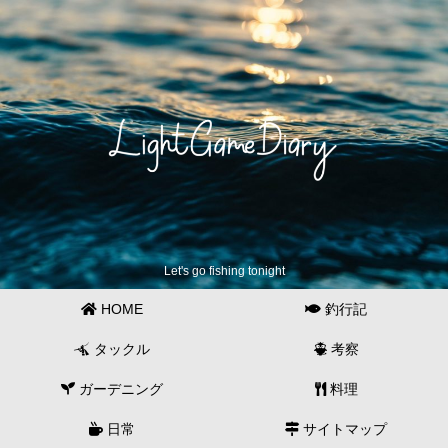
Let's go fishing tonight
HOME
釣行記
タックル
考察
ガーデニング
料理
日常
サイトマップ