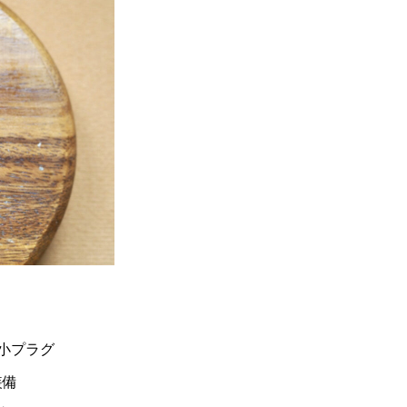
小プラグ
装備