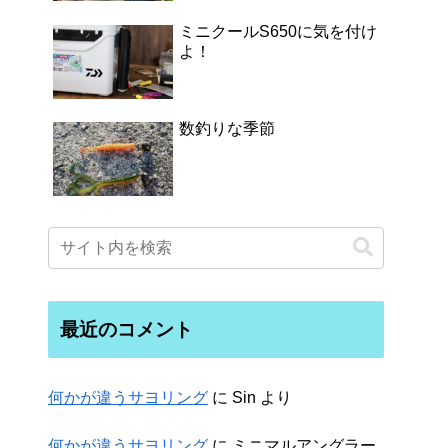
ミニクールS650に気を付け
よ！
数釣りな季節
最近のコメント
何かが違うサヨリング
に
Sin
より
何かが違うサヨリング
に
ミニマルアングラー