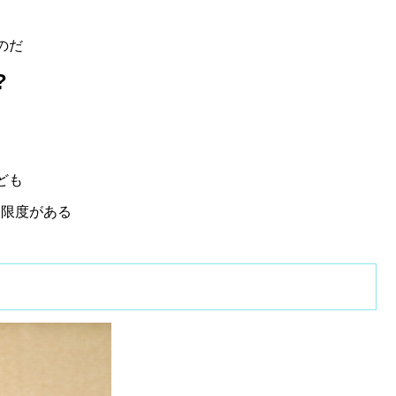
のだ
?
ども
は限度がある