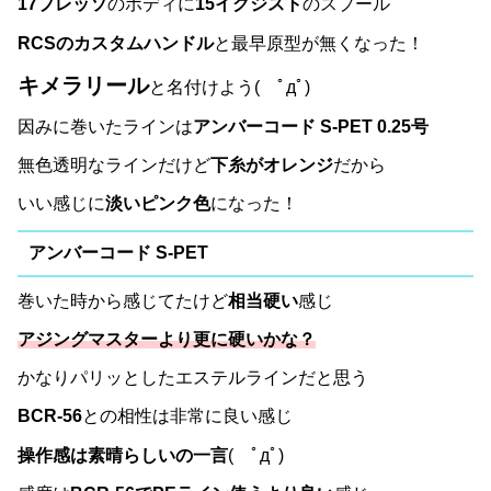
17プレッソ
のボディに
15イグジスト
のスプール
RCSのカスタムハンドル
と最早原型が無くなった！
キメラリール
と名付けよう( ﾟдﾟ)
因みに巻いたラインは
アンバーコード S-PET 0.25号
無色透明なラインだけど
下糸がオレンジ
だから
いい感じに
淡いピンク色
になった！
アンバーコード S-PET
巻いた時から感じてたけど
相当硬い
感じ
アジングマスターより更に硬いかな？
かなりパリッとしたエステルラインだと思う
BCR-56
との相性は非常に良い感じ
操作感は素晴らしいの一言
( ﾟдﾟ)