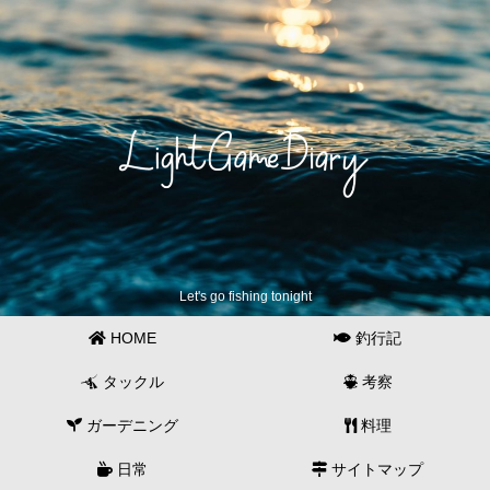
Let's go fishing tonight
HOME
釣行記
タックル
考察
ガーデニング
料理
日常
サイトマップ