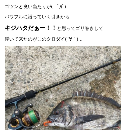
ゴツンと良い当たりが( ﾟдﾟ)
パワフルに潜っていく引きから
キジハタだぁー！！
と思ってゴリ巻きして
浮いて来たのがこの
クロダイ
( ´∀｀)…