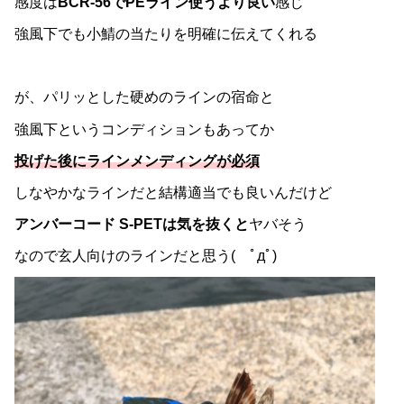
感度は
BCR-56でPEライン使うより良い
感じ
強風下でも小鯖の当たりを明確に伝えてくれる
が、パリッとした硬めのラインの宿命と
強風下というコンディションもあってか
投げた後にラインメンディングが必須
しなやかなラインだと結構適当でも良いんだけど
アンバーコード S-PETは気を抜くと
ヤバそう
なので玄人向けのラインだと思う( ﾟдﾟ)