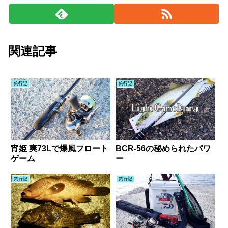
関連記事
釣行記
釣行記
宵姫 爽73Lで爆風フロート
BCR-56の秘められたパワ
ゲーム
ー
釣行記
釣行記