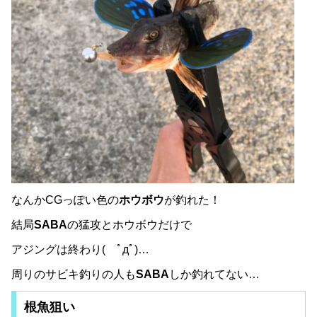
なんかCGっぽい色の
ホウボウ
が釣れた！
結局
SABA
の猛攻とホウボウだけで
アジングは終わり( ﾟдﾟ)…
周りのサビキ釣りの人も
SABA
しか釣れてない…
根魚狙い