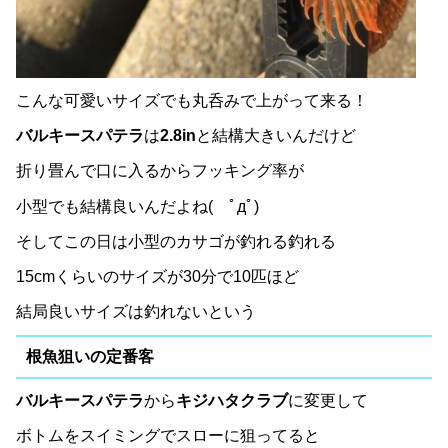
こんな可愛いサイズでも丸呑みで上がって来る！
バルキースパテラ
は
2.8in
と結構大きいんだけど
折り畳んで口に入るからフッキング率が
小型でも結構良いんだよね( ﾟдﾟ)
そしてこの日は小型のカサゴが釣れる釣れる
15cmくらいのサイズが30分で10匹ほど
結局良いサイズは釣れないという
根魚狙いの定番客
バルキースパテラ
から
キジハタクラブ
に変更して
ボトムをスイミングでスローに狙ってると