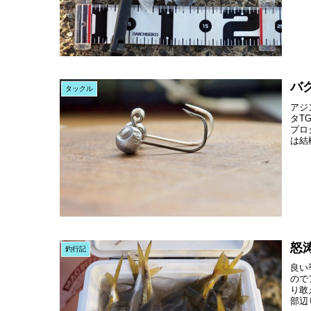
バ
タックル
アジ
タT
プロ
は結
怒
釣行記
良い
ので
り敢
部辺