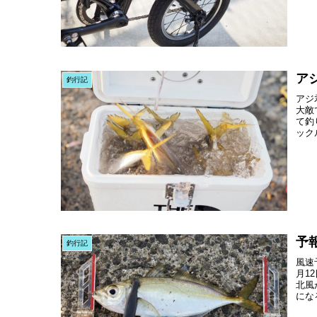
ア
釣行記
アジ
大敵
て釣
ックル
予
釣行記
風速
月1
北風
になる