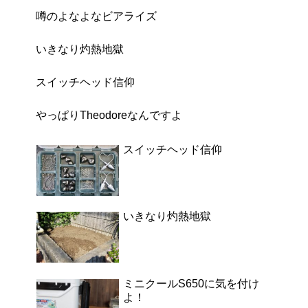
噂のよなよなビアライズ
いきなり灼熱地獄
スイッチヘッド信仰
やっぱりTheodoreなんですよ
スイッチヘッド信仰
いきなり灼熱地獄
ミニクールS650に気を付け
よ！