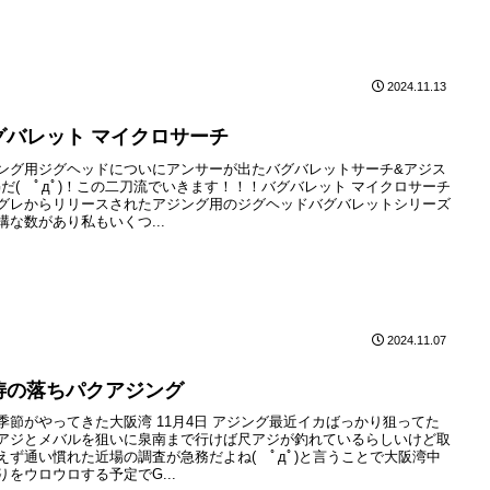
2024.11.13
グバレット マイクロサーチ
ング用ジグヘッドについにアンサーが出たバグバレットサーチ&アジス
Gだ( ﾟдﾟ)！この二刀流でいきます！！！バグバレット マイクロサーチ
グレからリリースされたアジング用のジグヘッドバグバレットシリーズ
構な数があり私もいくつ...
2024.11.07
涛の落ちパクアジング
季節がやってきた大阪湾 11月4日 アジング最近イカばっかり狙ってた
アジとメバルを狙いに泉南まで行けば尺アジが釣れているらしいけど取
えず通い慣れた近場の調査が急務だよね( ﾟдﾟ)と言うことで大阪湾中
りをウロウロする予定でG...