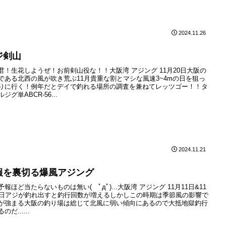
2024.11.26
ジ剣山
君！生花しようぜ！お前剣山役な！！大阪湾 アジング 11月20日大阪の
である北西の風が吹き荒ぶ11月貴重な割とマシな風速3~4mの日を狙っ
りに行く！例年だとデイで釣れる場所の調査を兼ねてレッツゴー！！タ
ジグ単ABCR-56...
2024.11.21
報を裏切る爆風アジング
予報ほど当たらないものは無い( ﾟдﾟ)...大阪湾 アジング 11月11日&11
2日アジが釣れ出すと釣行回数が増えるしかしこの時期は季節風の影響で
が強まる大阪の釣り場は総じて北風に弱い傾向にあるので大抵地獄釣行
のだ......