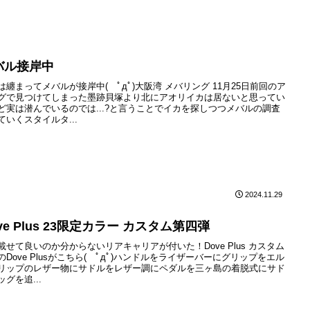
バル接岸中
は纏まってメバルが接岸中( ﾟдﾟ)大阪湾 メバリング 11月25日前回のア
グで見つけてしまった墨跡貝塚より北にアオリイカは居ないと思ってい
ど実は潜んでいるのでは...?と言うことでイカを探しつつメバルの調査
ていくスタイルタ...
2024.11.29
ve Plus 23限定カラー カスタム第四弾
載せて良いのか分からないリアキャリアが付いた！Dove Plus カスタム
のDove Plusがこちら( ﾟдﾟ)ハンドルをライザーバーにグリップをエル
リップのレザー物にサドルをレザー調にペダルを三ヶ島の着脱式にサド
ッグを追...