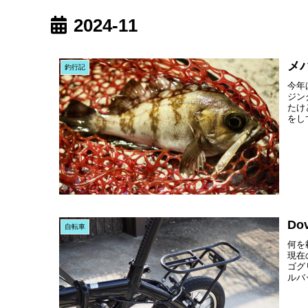
2024-11
メ
釣行記
今年
ジン
たけ
をし
Do
自転車
何を
現在
ゴグ
ルバ